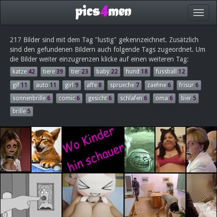
217 Bilder sind mit dem Tag "lustig" gekennzeichnet. Zusätzlich
sind den gefundenen Bildern auch folgende Tags zugeordnet. Um
die Bilder weiter einzugrenzen klicke auf einen weiteren Tag:
katze
42
tiere
39
tier
23
baby
22
hund
18
fussball
12
gif
11
auto
11
girl
9
affe
8
sprueche
7
zaehne
6
frisur
6
sonnenbrille
6
comic
6
gesicht
6
schlafen
6
oma
6
bier
5
brille
5